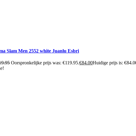
ma Slam Men 2552 white Juanlu Esbri
19.95
Oorspronkelijke prijs was: €119.95.
€
84.00
Huidige prijs is: €84.0
le!