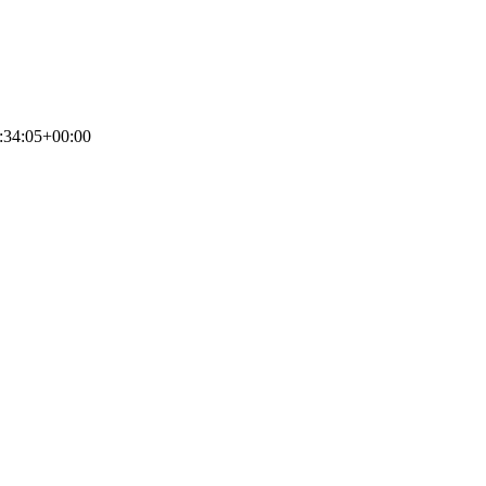
:34:05+00:00
Padelschoenen Kopen Heren Maassluis
 de juiste plek! Goede padelschoenen kunnen het verschil maken tusse
ste padelschoenen voor heren in Maassluis te kiezen, welke opties popul
et letten bij je aankoop.