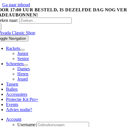
Ga naar inhoud
OOR 17:00 UUR BESTELD, IS DEZELFDE DAG NOG VE
ADEAUBONNEN!
eken naar:
oggle Navigation
Rackets
Junior
Senior
Schoenen
Dames
Heren
Jeugd
Tassen
Ballen
Accessoires
Protectie Kit Pro+
Events
Advies nodig?
Account
Username: